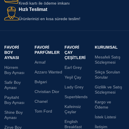
Kredi kartı ile ödeme imkanı
Hızlı Teslimat
Ürünlerinizi en kısa sürede teslim!
FAVORI
FAVORI
FAVORI
KURUMSAL
BOY
PARFÜMLER
ÇAY
Mesafeli Satış
AYNASI
ÇEŞITLERI
Armaf
Sözleşmesi
Hürrem
Earl Grey
Azzaro Wanted
Sıkça Sorulan
Boy Aynası
Yeşil Çay
Sorular
Bvlgari
Safir Boy
Lady Grey
Gizlilik ve Satış
Aynası
Christian Dior
Sözleşmesi
Superblends
Payitaht
Chanel
Kargo ve
Boy Aynası
Kafeinsiz
Ödeme
Tom Ford
Çaylar
Shine Boy
İstek Listesi
Aynası
English
Breakfast
İletişim
Zirve Boy