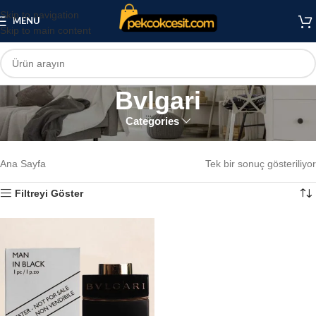
Skip to navigation
MENU
Skip to main content
Bvlgari
Categories
Bvlgari
Ana Sayfa
Tek bir sonuç gösteriliyor
Filtreyi Göster