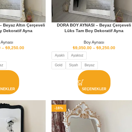
Beyaz Altın Çerçeveli
DORA BOY AYNASI – Beyaz Çerçeveli
 Dekoratif Ayna
Lüks Tam Boy Dekoratif Ayna
 Aynası
Boy Aynası
0
–
₺
9,250.00
₺
9,050.00
–
₺
9,250.00
Ayaklı
Ayaksız
az
Gold
Siyah
Beyaz
ENEKLER
SEÇENEKLER
-16%