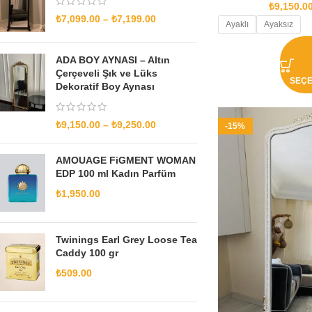
₺
9,150.0
₺
7,099.00
–
₺
7,199.00
Ayaklı
Ayaksız
ADA BOY AYNASI – Altın
Çerçeveli Şık ve Lüks
SEÇ
Dekoratif Boy Aynası
₺
9,150.00
–
₺
9,250.00
-15%
AMOUAGE FiGMENT WOMAN
EDP 100 ml Kadın Parfüm
₺
1,950.00
Twinings Earl Grey Loose Tea
Caddy 100 gr
₺
509.00