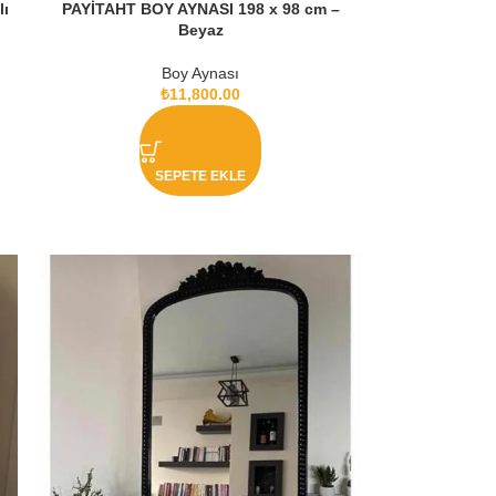
ı
PAYİTAHT BOY AYNASI 198 x 98 cm –
Beyaz
Boy Aynası
₺
11,800.00
SEPETE EKLE