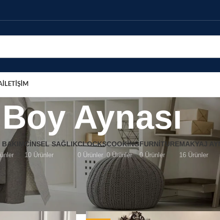
A
İLETİŞİM
Boy Aynası
T BAKIM
CINSEL SAĞLIK
CLOCKS
COOKING
FURNITURE
MAKYAJ AY
ünler
10 Ürünler
0 Ürünler
0 Ürünler
0 Ürünler
16 Ürünler
sı
Show
24
36