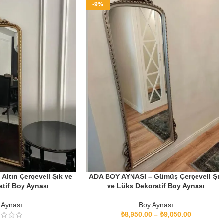
-9%
ltın Çerçeveli Şık ve
ADA BOY AYNASI – Gümüş Çerçeveli Ş
tif Boy Aynası
ve Lüks Dekoratif Boy Aynası
 Aynası
Boy Aynası
₺
8,950.00
–
₺
9,050.00