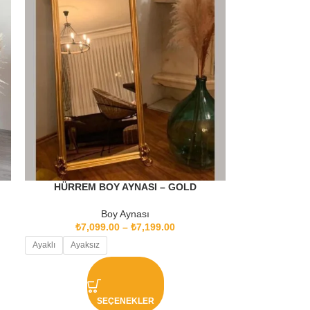
HÜRREM BOY AYNASI – GOLD
Boy Aynası
₺
7,099.00
–
₺
7,199.00
Ayaklı
Ayaksız
SEÇENEKLER