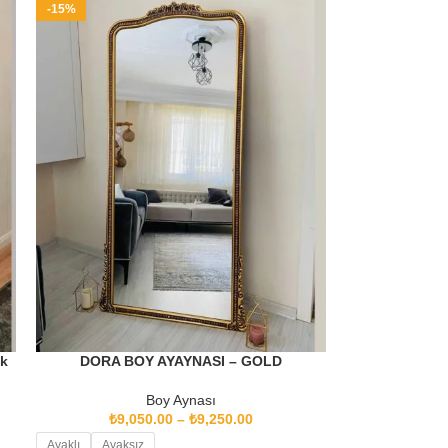
-15%
ık
DORA BOY AYAYNASI – GOLD
Boy Aynası
₺
9,050.00
–
₺
9,250.00
Ayaklı
Ayaksız