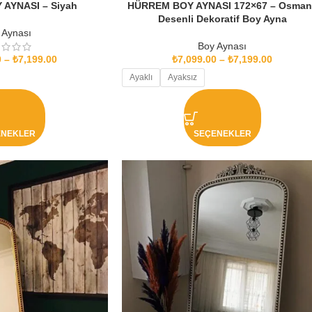
AYNASI – Siyah
HÜRREM BOY AYNASI 172×67 – Osmanl
Desenli Dekoratif Boy Ayna
 Aynası
Boy Aynası
0
–
₺
7,199.00
₺
7,099.00
–
₺
7,199.00
Ayaklı
Ayaksız
ENEKLER
SEÇENEKLER