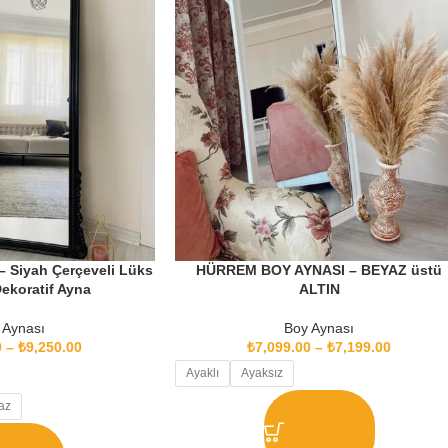
 Siyah Çerçeveli Lüks
HÜRREM BOY AYNASI – BEYAZ üstü
ekoratif Ayna
ALTIN
 Aynası
Boy Aynası
0
–
₺
9,250.00
₺
7,099.00
–
₺
7,199.00
Ayaklı
Ayaksız
az