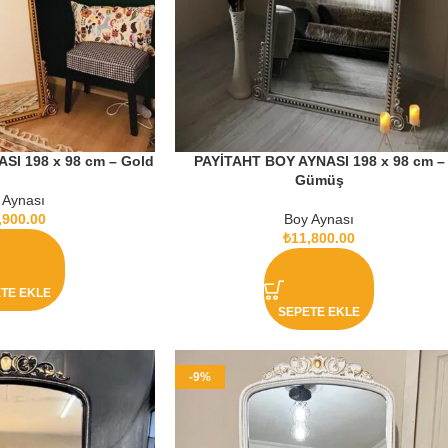
SI 198 x 98 cm – Gold
PAYİTAHT BOY AYNASI 198 x 98 cm –
Gümüş
 Aynası
,900.00
Boy Aynası
₺
11,800.00
TE EKLE
SEPETE EKLE
-9%