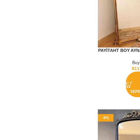
PAYİTAHT BOY AYNA
Boy
₺
11
SEPE
-9%