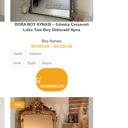
DORA BOY AYNASI – Gümüş Çerçeveli
Lüks Tam Boy Dekoratif Ayna
Boy Aynası
₺
9,050.00
–
₺
9,250.00
Ayaklı
Ayaksız
Gold
Siyah
Beyaz
SEÇENEKLER
-16%