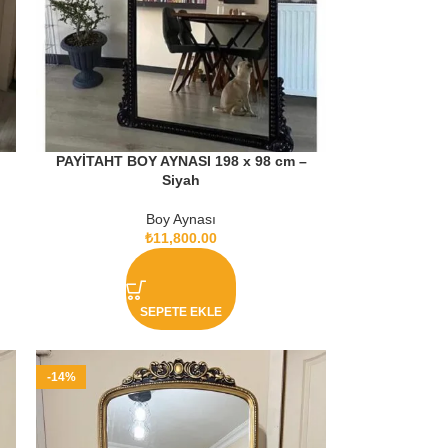
PAYİTAHT BOY AYNASI 198 x 98 cm –
Siyah
Boy Aynası
₺
11,800.00
SEPETE EKLE
-14%