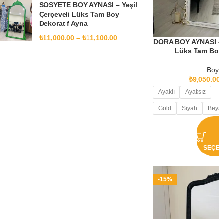
SOSYETE BOY AYNASI – Yeşil
Çerçeveli Lüks Tam Boy
Dekoratif Ayna
₺
11,000.00
–
₺
11,100.00
DORA BOY AYNASI – 
Lüks Tam Boy
Boy
₺
9,050.0
Ayaklı
Ayaksız
Gold
Siyah
Bey
SEÇ
-15%