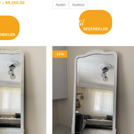
0
–
₺
9,250.00
Ayaklı
Ayaksız
SEÇENEKLER
ENEKLER
-15%