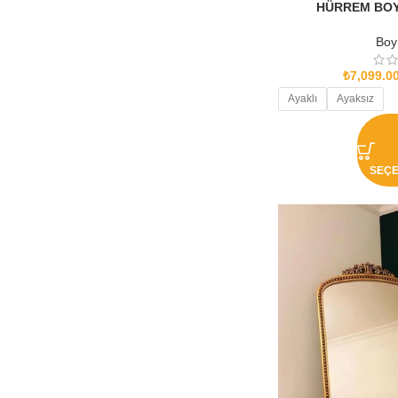
HÜRREM BOY 
Boy
₺
7,099.0
Ayaklı
Ayaksız
SEÇ