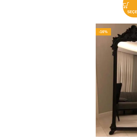
SEÇ
-16%