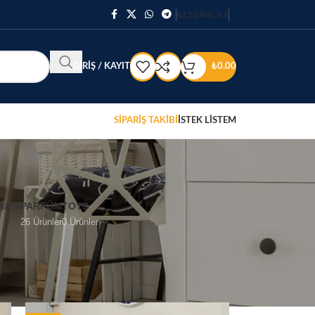
İLETİŞİM
S.S.S
GIRIŞ / KAYIT
₺
0.00
SİPARİŞ TAKİBİ
İSTEK LİSTEM
NASI
PARFÜM
TOYS
26 Ürünler
0 Ürünler
48
52