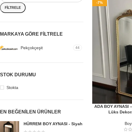
-7%
FILTRELE
MARKAYA GÖRE FILTRELE
Pekçokçeşit
44
STOK DURUMU
Stokta
ADA BOY AYNASI – A
EN BEĞENILEN ÜRÜNLER
Lüks Dekora
Boy
HÜRREM BOY AYNASI - Siyah