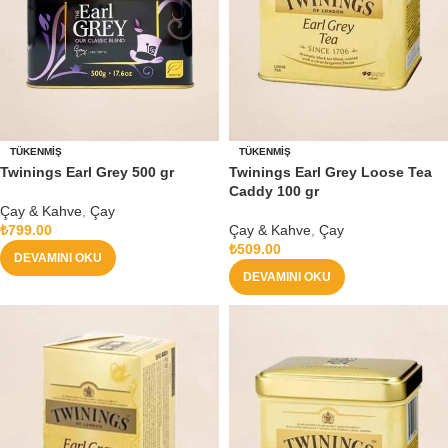
TÜKENMIŞ
TÜKENMIŞ
Twinings Earl Grey 500 gr
Twinings Earl Grey Loose Tea
Caddy 100 gr
Çay & Kahve
,
Çay
₺
799.00
Çay & Kahve
,
Çay
₺
509.00
DEVAMINI OKU
DEVAMINI OKU