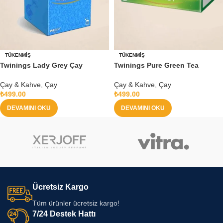
TÜKENMIŞ
TÜKENMIŞ
Twinings Lady Grey Çay
Twinings Pure Green Tea
Çay & Kahve
,
Çay
Çay & Kahve
,
Çay
₺
499.00
₺
499.00
DEVAMINI OKU
DEVAMINI OKU
Ücretsiz Kargo
Tüm ürünler ücretsiz kargo!
7/24 Destek Hattı