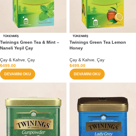
TÜKENMIŞ
TÜKENMIŞ
Twinings Green Tea & Mint –
Twinings Green Tea Lemon
Naneli Yeşil Çay
Honey
Çay & Kahve
,
Çay
Çay & Kahve
,
Çay
₺
499.00
₺
499.00
DEVAMINI OKU
DEVAMINI OKU