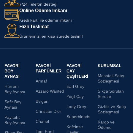
7/24 Telefon desteği
Online Ödeme İmkanı
Kredi kartı ile ödeme imkanı
Hızlı Teslimat
Ürünlerinizi en kısa sürede teslim!
FAVORI
FAVORI
FAVORI
KURUMSAL
BOY
PARFÜMLER
ÇAY
Mesafeli Satış
AYNASI
ÇEŞITLERI
Armaf
Sözleşmesi
Hürrem
Earl Grey
Azzaro Wanted
Sıkça Sorulan
Boy Aynası
Yeşil Çay
Sorular
Bvlgari
Safir Boy
Lady Grey
Gizlilik ve Satış
Aynası
Christian Dior
Sözleşmesi
Superblends
Payitaht
Chanel
Kargo ve
Boy Aynası
Kafeinsiz
Ödeme
Tom Ford
Çaylar
Shine Boy