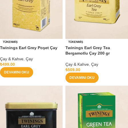
TÜKENMIŞ
TÜKENMIŞ
Twinings Earl Grey Poşet Çay
Twinings Earl Grey Tea
Bergamotlu Çay 200 gr
Çay & Kahve
,
Çay
₺
499.00
Çay & Kahve
,
Çay
₺
509.00
DEVAMINI OKU
DEVAMINI OKU