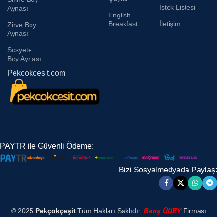
İstek Listesi
Aynası
English
Breakfast
İletişim
Zirve Boy
Aynası
Sosyete
Boy Aynası
Pekcokcesit.com
PAYTR ile Güvenli Ödeme:
Bizi Sosyalmedyada Paylaş:
© 2025
Pekçokçeşit
Tüm Hakları Saklıdır.
Barış ÜNEY
Firması