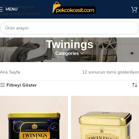
Skip to navigation
MENU
Skip to main content
Twinings
Categories
Twinings
Ana Sayfa
12 sonucun tümü gösteriliyor
Filtreyi Göster