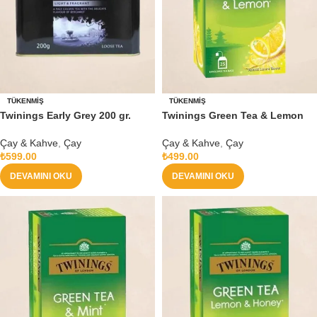
TÜKENMIŞ
TÜKENMIŞ
Twinings Early Grey 200 gr.
Twinings Green Tea & Lemon
Çay & Kahve
,
Çay
Çay & Kahve
,
Çay
₺
599.00
₺
499.00
DEVAMINI OKU
DEVAMINI OKU