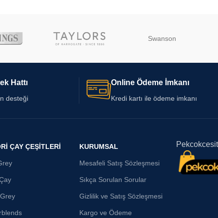
Swanson
ek Hattı
Online Ödeme İmkanı
on desteği
Kredi kartı ile ödeme imkanı
Pekcokcesi
RI ÇAY ÇEŞITLERI
KURUMSAL
Grey
Mesafeli Satış Sözleşmesi
 Çay
Sıkça Sorulan Sorular
 Grey
Gizlilik ve Satış Sözleşmesi
rblends
Kargo ve Ödeme