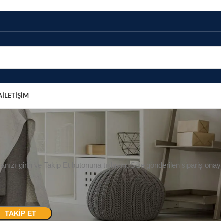
A
İLETİŞİM
ipariş Takibi
Home
/
Sipariş Takibi
anızı girin ve Takip Et butonuna tıklayın. Size gönderilen sipariş onay
TAKIP ET