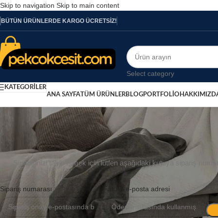
Skip to navigation
Skip to main content
BÜTÜN ÜRÜNLERDE KARGO ÜCRETSİZ!
Select category
KATEGORİLER
ANA SAYFA
TÜM ÜRÜNLER
BLOG
PORTFOLIO
HAKKIMIZD
S
Siparişinizi takip etmek için lütfen aşağıdaki kutuya sipariş numar
Sipariş numarası
Fatura e-posta adresi