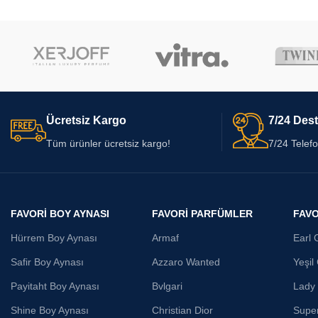
Ücretsiz Kargo
7/24 Dest
Tüm ürünler ücretsiz kargo!
7/24 Telef
FAVORI BOY AYNASI
FAVORI PARFÜMLER
FAVO
Hürrem Boy Aynası
Armaf
Earl 
Safir Boy Aynası
Azzaro Wanted
Yeşil
Payitaht Boy Aynası
Bvlgari
Lady
Shine Boy Aynası
Christian Dior
Supe