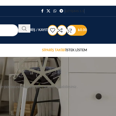
İLETİŞİM
S.S.S
GIRIŞ / KAYIT
₺
0.00
SİPARİŞ TAKİBİ
İSTEK LİSTEM
 e-postasında sipariş numaranızı bulabilirsiniz.