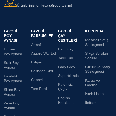
Ürünlerinizi en kısa sürede teslim!
FAVORI
FAVORI
FAVORI
KURUMSAL
BOY
PARFÜMLER
ÇAY
Mesafeli Satış
AYNASI
ÇEŞITLERI
Armaf
Sözleşmesi
Hürrem
Earl Grey
Azzaro Wanted
Sıkça Sorulan
Boy Aynası
Yeşil Çay
Sorular
Bvlgari
Safir Boy
Lady Grey
Gizlilik ve Satış
Aynası
Christian Dior
Sözleşmesi
Superblends
Payitaht
Chanel
Kargo ve
Boy Aynası
Kafeinsiz
Ödeme
Tom Ford
Çaylar
Shine Boy
İstek Listesi
Aynası
English
Breakfast
İletişim
Zirve Boy
Aynası