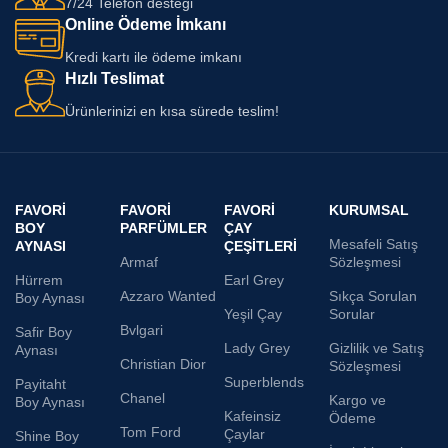
7/24 Telefon desteği
Online Ödeme İmkanı
Kredi kartı ile ödeme imkanı
Hızlı Teslimat
Ürünlerinizi en kısa sürede teslim!
FAVORI
FAVORI
FAVORI
KURUMSAL
BOY
PARFÜMLER
ÇAY
Mesafeli Satış
AYNASI
ÇEŞITLERI
Armaf
Sözleşmesi
Hürrem
Earl Grey
Azzaro Wanted
Sıkça Sorulan
Boy Aynası
Yeşil Çay
Sorular
Bvlgari
Safir Boy
Lady Grey
Gizlilik ve Satış
Aynası
Christian Dior
Sözleşmesi
Superblends
Payitaht
Chanel
Kargo ve
Boy Aynası
Kafeinsiz
Ödeme
Tom Ford
Çaylar
Shine Boy