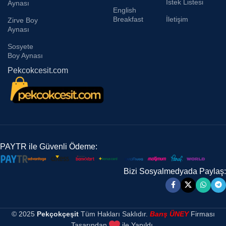
İstek Listesi
Aynası
English
Breakfast
İletişim
Zirve Boy
Aynası
Sosyete
Boy Aynası
Pekcokcesit.com
PAYTR ile Güvenli Ödeme:
Bizi Sosyalmedyada Paylaş:
© 2025
Pekçokçeşit
Tüm Hakları Saklıdır.
Barış ÜNEY
Firması
Tasarından
ile Yapıldı.