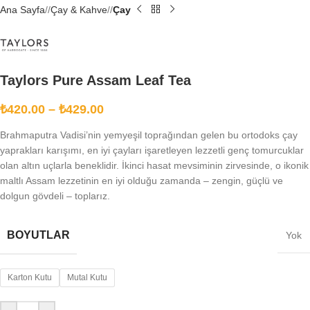
Ana Sayfa
/
Çay & Kahve
/
Çay
Taylors Pure Assam Leaf Tea
₺
420.00
–
₺
429.00
Brahmaputra Vadisi’nin yemyeşil toprağından gelen bu ortodoks çay
yaprakları karışımı, en iyi çayları işaretleyen lezzetli genç tomurcuklar
olan altın uçlarla beneklidir. İkinci hasat mevsiminin zirvesinde, o ikonik
maltlı Assam lezzetinin en iyi olduğu zamanda – zengin, güçlü ve
dolgun gövdeli – toplarız.
BOYUTLAR
Yok
Karton Kutu
Mutal Kutu