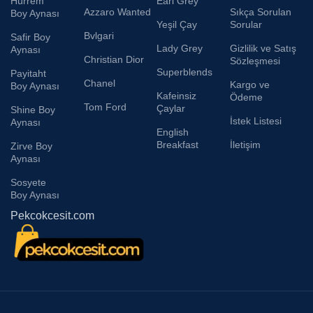
Hürrem
Earl Grey
Azzaro Wanted
Sıkça Sorulan
Boy Aynası
Yeşil Çay
Sorular
Bvlgari
Safir Boy
Lady Grey
Gizlilik ve Satış
Aynası
Christian Dior
Sözleşmesi
Superblends
Payitaht
Chanel
Kargo ve
Boy Aynası
Kafeinsiz
Ödeme
Tom Ford
Çaylar
Shine Boy
İstek Listesi
Aynası
English
Breakfast
İletişim
Zirve Boy
Aynası
Sosyete
Boy Aynası
Pekcokcesit.com