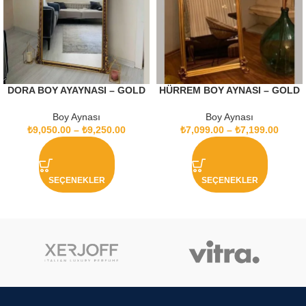
DORA BOY AYAYNASI – GOLD
HÜRREM BOY AYNASI – GOLD
Boy Aynası
Boy Aynası
₺
9,050.00
–
₺
9,250.00
₺
7,099.00
–
₺
7,199.00
SEÇENEKLER
SEÇENEKLER