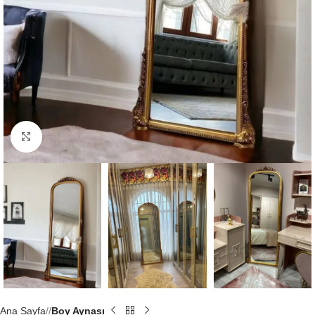
Büyütmek için tıklayın
Ana Sayfa
/
Boy Aynası