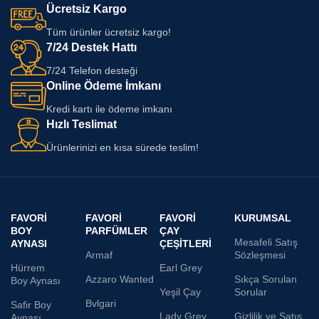
Ücretsiz Kargo
Tüm ürünler ücretsiz kargo!
7/24 Destek Hattı
7/24 Telefon desteği
Online Ödeme İmkanı
Kredi kartı ile ödeme imkanı
Hızlı Teslimat
Ürünlerinizi en kısa sürede teslim!
FAVORI
FAVORI
FAVORI
KURUMSAL
BOY
PARFÜMLER
ÇAY
Mesafeli Satış
AYNASI
ÇEŞITLERI
Armaf
Sözleşmesi
Hürrem
Earl Grey
Azzaro Wanted
Sıkça Sorulan
Boy Aynası
Yeşil Çay
Sorular
Bvlgari
Safir Boy
Lady Grey
Gizlilik ve Satış
Aynası