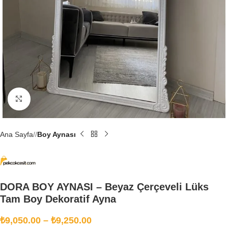
Büyütmek için tıklayın
Ana Sayfa
/
Boy Aynası
DORA BOY AYNASI – Beyaz Çerçeveli Lüks
Tam Boy Dekoratif Ayna
₺
9,050.00
–
₺
9,250.00