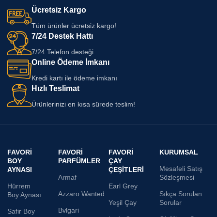
Ücretsiz Kargo
Tüm ürünler ücretsiz kargo!
7/24 Destek Hattı
7/24 Telefon desteği
Online Ödeme İmkanı
Kredi kartı ile ödeme imkanı
Hızlı Teslimat
Ürünlerinizi en kısa sürede teslim!
FAVORI
FAVORI
FAVORI
KURUMSAL
BOY
PARFÜMLER
ÇAY
Mesafeli Satış
AYNASI
ÇEŞITLERI
Armaf
Sözleşmesi
Hürrem
Earl Grey
Azzaro Wanted
Sıkça Sorulan
Boy Aynası
Yeşil Çay
Sorular
Bvlgari
Safir Boy