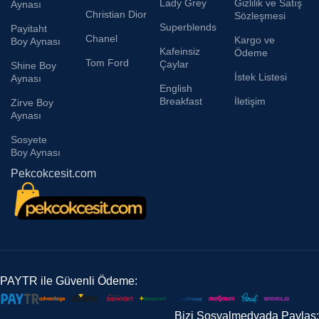
Lady Grey
Gizlilik ve Satış
Aynası
Christian Dior
Sözleşmesi
Superblends
Payitaht
Chanel
Kargo ve
Boy Aynası
Kafeinsiz
Ödeme
Tom Ford
Çaylar
Shine Boy
İstek Listesi
Aynası
English
Breakfast
İletişim
Zirve Boy
Aynası
Sosyete
Boy Aynası
Pekcokcesit.com
PAYTR ile Güvenli Ödeme:
Bizi Sosyalmedyada Paylaş: