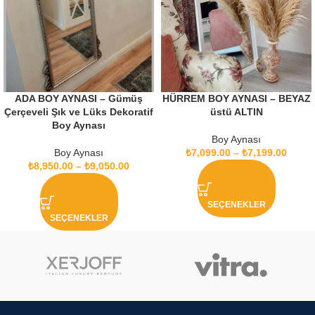
ADA BOY AYNASI – Gümüş
HÜRREM BOY AYNASI – BEYAZ
Çerçeveli Şık ve Lüks Dekoratif
üstü ALTIN
Boy Aynası
Boy Aynası
Boy Aynası
₺
7,099.00
–
₺
7,199.00
₺
8,950.00
–
₺
9,050.00
SEÇENEKLER
SEÇENEKLER