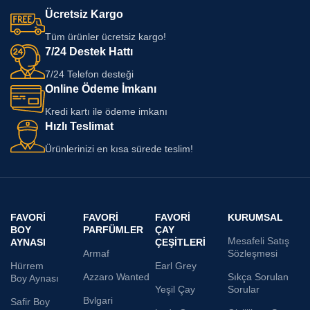
Ücretsiz Kargo
Tüm ürünler ücretsiz kargo!
7/24 Destek Hattı
7/24 Telefon desteği
Online Ödeme İmkanı
Kredi kartı ile ödeme imkanı
Hızlı Teslimat
Ürünlerinizi en kısa sürede teslim!
FAVORI
FAVORI
FAVORI
KURUMSAL
BOY
PARFÜMLER
ÇAY
Mesafeli Satış
AYNASI
ÇEŞITLERI
Armaf
Sözleşmesi
Hürrem
Earl Grey
Azzaro Wanted
Sıkça Sorulan
Boy Aynası
Yeşil Çay
Sorular
Bvlgari
Safir Boy