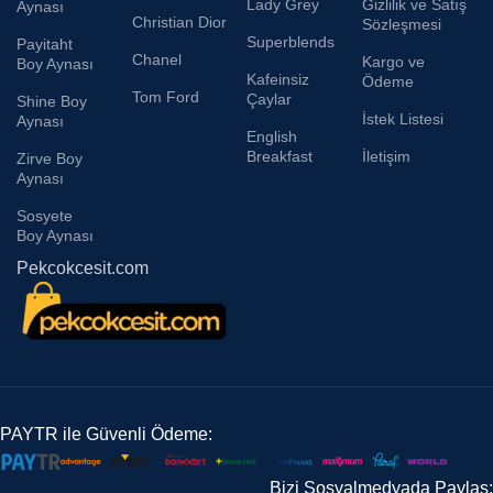
Lady Grey
Gizlilik ve Satış
Aynası
Christian Dior
Sözleşmesi
Superblends
Payitaht
Chanel
Kargo ve
Boy Aynası
Kafeinsiz
Ödeme
Tom Ford
Çaylar
Shine Boy
İstek Listesi
Aynası
English
Breakfast
İletişim
Zirve Boy
Aynası
Sosyete
Boy Aynası
Pekcokcesit.com
PAYTR ile Güvenli Ödeme:
Bizi Sosyalmedyada Paylaş: