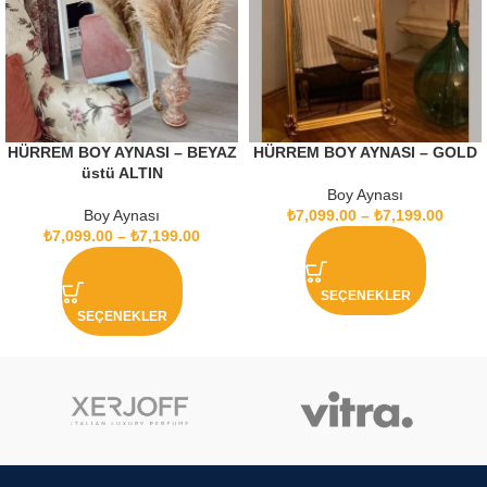
HÜRREM BOY AYNASI – BEYAZ
HÜRREM BOY AYNASI – GOLD
üstü ALTIN
Boy Aynası
Boy Aynası
₺
7,099.00
–
₺
7,199.00
₺
7,099.00
–
₺
7,199.00
SEÇENEKLER
SEÇENEKLER