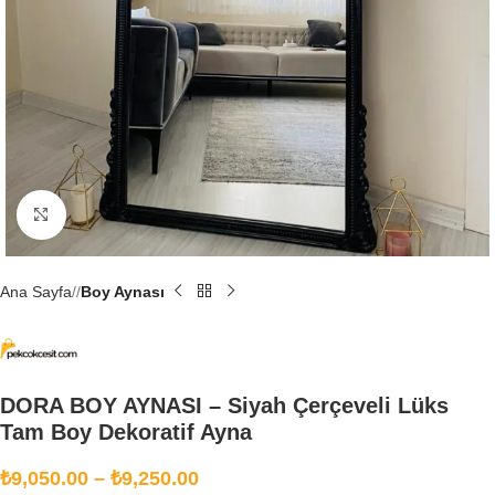
Büyütmek için tıklayın
Ana Sayfa
/
Boy Aynası
DORA BOY AYNASI – Siyah Çerçeveli Lüks
Tam Boy Dekoratif Ayna
₺
9,050.00
–
₺
9,250.00