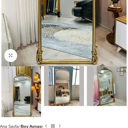
Büyütmek için tıklayın
Ana Sayfa
/
Boy Aynası