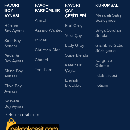
FAVORI
FAVORI
FAVORI
KURUMSAL
BOY
PARFÜMLER
ÇAY
Mesafeli Satış
AYNASI
ÇEŞITLERI
Armaf
Sözleşmesi
Hürrem
Earl Grey
Azzaro Wanted
Sıkça Sorulan
Boy Aynası
Yeşil Çay
Sorular
Bvlgari
Safir Boy
Lady Grey
Gizlilik ve Satış
Aynası
Christian Dior
Sözleşmesi
Superblends
Payitaht
Chanel
Kargo ve
Boy Aynası
Kafeinsiz
Ödeme
Tom Ford
Çaylar
Shine Boy
İstek Listesi
Aynası
English
Breakfast
İletişim
Zirve Boy
Aynası
Sosyete
Boy Aynası
Pekcokcesit.com