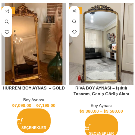
-16%
-14%
HÜRREM BOY AYNASI – GOLD
RİVA BOY AYNASI – Işıltılı
Tasarım, Geniş Görüş Alanı
Boy Aynası
₺
7,099.00
–
₺
7,199.00
Boy Aynası
₺
9,380.00
–
₺
9,580.00
SEÇENEKLER
SEÇENEKLER